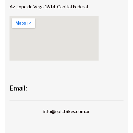
Taller
hijo
Av. Lope de Vega 1614. Capital Federal
Mi Cuenta
Email:
info@epicbikes.com.ar