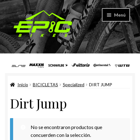
Ir
Ir
Menú
a
a
la
la
navegación
página
Expandi
Bicicletas
el
menú
Expandi
Specialized
hijo
el
menú
Montaña
Inicio
BICICLETAS
Specialized
DIRT JUMP
hijo
Dirt Jump
Ruta
Gravel
No se encontraron productos que
Urbana
concuerden con la selección.