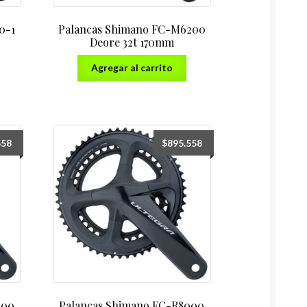
0-1
Palancas Shimano FC-M6200
Deore 32t 170mm
Agregar al carrito
558
$
895.558
000
Palancas Shimano FC-R8000