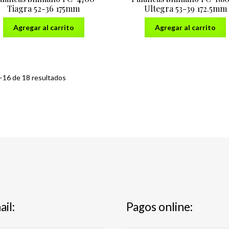
Tiagra 52-36 175mm
Ultegra 53-39 172.5mm
Agregar al carrito
Agregar al carrito
Ordenado
16 de 18 resultados
por
precio:
de
menor
a
mayor
il:
Pagos online: