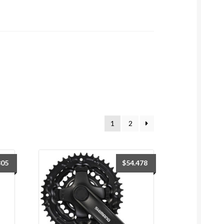
1
2
305
$
54.478