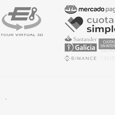
rce
.