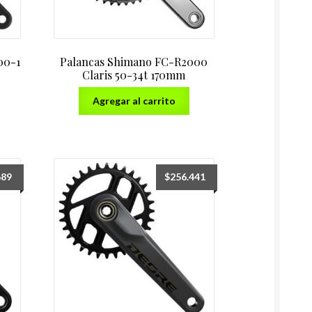
00-1
Palancas Shimano FC-R2000
Claris 50-34t 170mm
Agregar al carrito
689
$
256.441