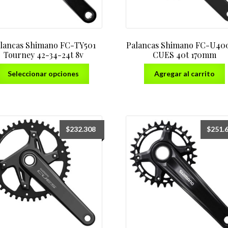
del
producto
lancas Shimano FC-TY501
Palancas Shimano FC-U40
Tourney 42-34-24t 8v
CUES 40t 170mm
Este
Seleccionar opciones
Agregar al carrito
producto
tiene
varias
variantes.
Las
$
232.308
$
251.
opciones
se
pueden
elegir
en
la
página
del
producto