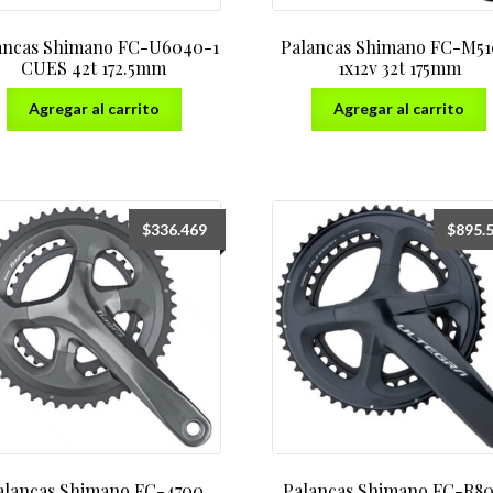
ancas Shimano FC-U6040-1
Palancas Shimano FC-M51
CUES 42t 172.5mm
1x12v 32t 175mm
Agregar al carrito
Agregar al carrito
$
336.469
$
895.
alancas Shimano FC-4700
Palancas Shimano FC-R8