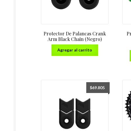
Protector De Palancas Crank
P
Arm Black Chain (Negro)
Agregar al carrito
$
69.805