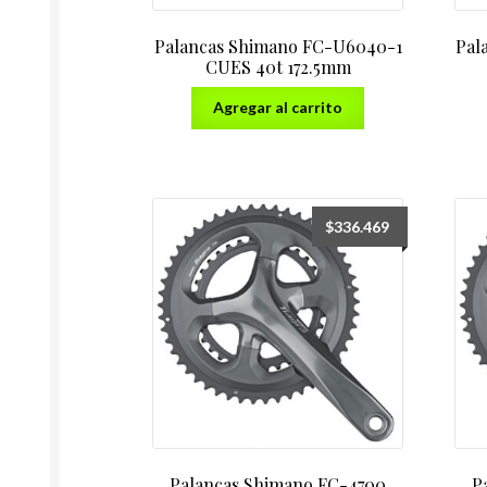
Palancas Shimano FC-U6040-1
Pal
CUES 40t 172.5mm
Agregar al carrito
$
336.469
Palancas Shimano FC-4700
P