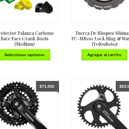
rotector Palanca Carbono
Tuerca De Bloqueo Shim
Race Face Crank Boots
FC-M8100 Lock Ring & Wa
(Medium)
(Y0J698060)
Este
Seleccionar opciones
Agregar al carrito
producto
tiene
varias
variantes.
Las
$
71.405
$
83.
opciones
se
pueden
elegir
en
la
página