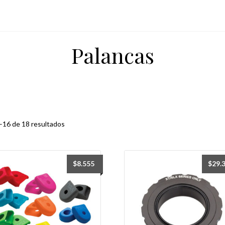
Palancas
Ordenado
16 de 18 resultados
por
precio:
de
$
8.555
$
29.
menor
a
mayor