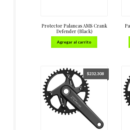
Protector Palancas AMS Crank
Pa
Defender (Black)
Agregar al carrito
$
232.308