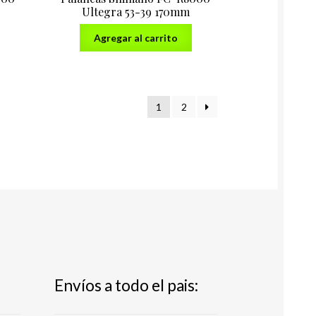
Ultegra 53-39 170mm
Agregar al carrito
1
2
Envíos a todo el pais: