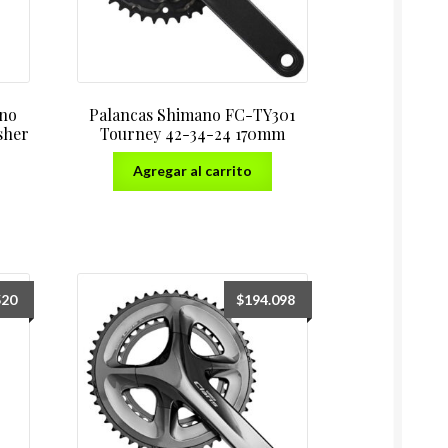
ano
Palancas Shimano FC-TY301
sher
Tourney 42-34-24 170mm
Agregar al carrito
520
$
194.098